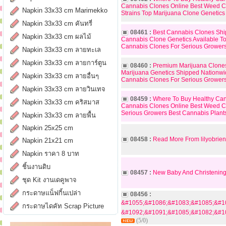
Cannabis Clones Online Best Weed Cl
Napkin 33x33 cm Marimekko
Strains Top Marijuana Clone Genetic
Napkin 33x33 cm คันทรี่
08461 :
Best Cannabis Clones Shi
Napkin 33x33 cm ผลไม้
Cannabis Clone Genetics Available T
Cannabis Clones For Serious Grower
Napkin 33x33 cm ลายทะเล
Napkin 33x33 cm ลายการ์ตูน
08460 :
Premium Marijuana Clones 
Marijuana Genetics Shipped Nationwi
Napkin 33x33 cm ลายอื่นๆ
Cannabis Clones For Serious Growers
Napkin 33x33 cm ลายวินเทจ
08459 :
Where To Buy Healthy Can
Napkin 33x33 cm คริสมาส
Cannabis Clones Online Best Weed C
Serious Growers Best Cannabis Plants
Napkin 33x33 cm ลายพื้น
Napkin 25x25 cm
08458 :
Read More From lilyobrien
Napkin 21x21 cm
Napkin ราคา 8 บาท
ชิ้นงานดิบ
08457 :
New Baby And Christening 
ชุด Kit งานเดคูพาจ
กระดาษแน็ฟกิ้นเปล่า
08456 :
&#1055;&#1086;&#1083;&#1085;&#1
กระดาษไดคัท Scrap Picture
&#1092;&#1091;&#1085;&#1082;&#10
(5/0)