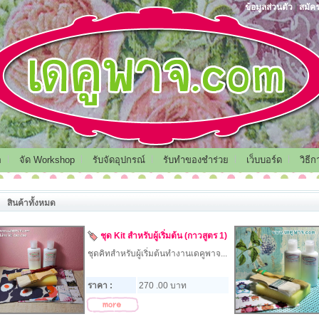
ข้อมูลส่วนตัว
|
สมัค
อ
จัด Workshop
รับจัดอุปกรณ์
รับทำของชำร่วย
เว็บบอร์ด
วิธี
สินค้าทั้งหมด
ชุด Kit สำหรับผู้เริ่มต้น (กาวสูตร 1)
ชุดคิทสำหรับผู้เริ่มต้นทำงานเดคูพาจ...
ราคา :
270 .00 บาท