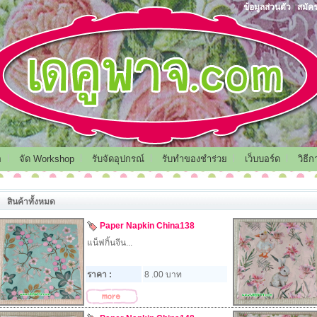
ข้อมูลส่วนตัว
|
สมัค
อ
จัด Workshop
รับจัดอุปกรณ์
รับทำของชำร่วย
เว็บบอร์ด
วิธี
สินค้าทั้งหมด
Paper Napkin China138
แน็ฟกิ้นจีน...
ราคา :
8 .00 บาท