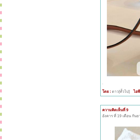
.
โดย :
ดาว[ทั้วไป]
ไอพี
ความคิดเห็นที่ 9
อังคาร ที่ 19 เดือน กั