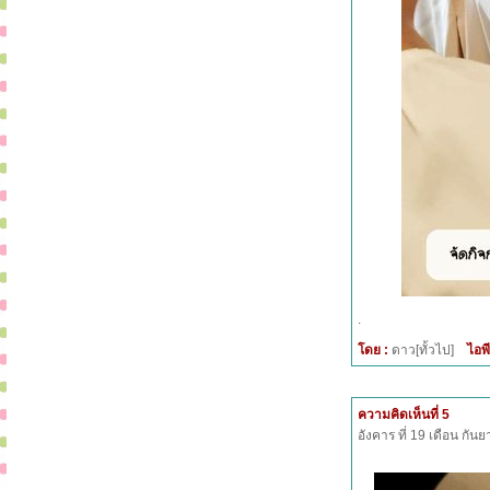
.
โดย :
ดาว[ทั้วไป]
ไอพี
ความคิดเห็นที่ 5
อังคาร ที่ 19 เดือน กั