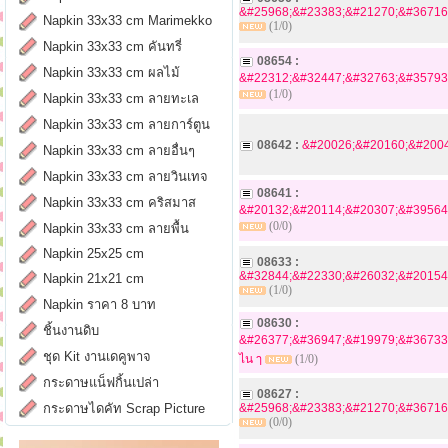
&#25968;&#23383;&#21270;&#36716
Napkin 33x33 cm Marimekko
(1/0)
Napkin 33x33 cm คันทรี่
08654 :
Napkin 33x33 cm ผลไม้
&#22312;&#32447;&#32763;&#35793
(1/0)
Napkin 33x33 cm ลายทะเล
Napkin 33x33 cm ลายการ์ตูน
08642 :
&#20026;&#20160;&#20040
Napkin 33x33 cm ลายอื่นๆ
Napkin 33x33 cm ลายวินเทจ
08641 :
Napkin 33x33 cm คริสมาส
&#20132;&#20114;&#20307;&#39564
(0/0)
Napkin 33x33 cm ลายพื้น
Napkin 25x25 cm
08633 :
&#32844;&#22330;&#26032;&#20154
Napkin 21x21 cm
(1/0)
Napkin ราคา 8 บาท
08630 :
ชิ้นงานดิบ
&#26377;&#36947;&#19979;&#36733
ชุด Kit งานเดคูพาจ
ไน ๅ
(1/0)
กระดาษแน็ฟกิ้นเปล่า
08627 :
กระดาษไดคัท Scrap Picture
&#25968;&#23383;&#21270;&#36716
(0/0)