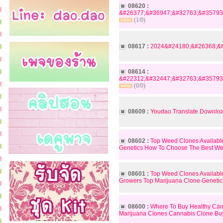
08620 :
&#26377;&#36947;&#32763;&#35793
(1/0)
08617 :
2024&#24180;&#26368;&#
08614 :
&#22312;&#32447;&#32763;&#35793
(0/0)
08609 :
Youdao Translate Downloa
08602 :
Top Weed Clones Availabl
Genetics How To Choose The Best We
08601 :
Top Weed Clones Availabl
Growers Top Marijuana Clone Geneti
08600 :
Where To Buy Healthy Can
Marijuana Clones Cannabis Clone Bu