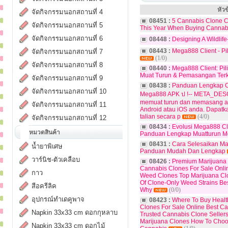
หัวข
จัดกิจกรรมนอกสถานที่ 4
08451 :
5 Cannabis Clone C
จัดกิจกรรมนอกสถานที่ 5
This Year When Buying Cannab
จัดกิจกรรมนอกสถานที่ 6
08448 :
Designing A Wildlif
08443 :
Mega888 Client - P
จัดกิจกรรมนอกสถานที่ 7
(1/0)
จัดกิจกรรมนอกสถานที่ 8
08440 :
Mega888 Client: Pil
Muat Turun & Pemasangan Terk
จัดกิจกรรมนอกสถานที่ 9
08438 :
Panduan Lengkap C
จัดกิจกรรมนอกสถานที่ 10
Mega888 APK ป !-- META_DESCR
memuat turun dan memasang ap
จัดกิจกรรมนอกสถานที่ 11
Android atau iOS anda. Dapatk
talian secara p
(4/0)
จัดกิจกรรมนอกสถานที่ 12
08434 :
Evolusi Mega888 Cli
หมวดสินค้า
Panduan Lengkap Muatturun M
08431 :
Cara Selesaikan M
น้ำยาพิเศษ
Panduan Mudah Dan Lengkap
วาร์นิช-ตัวเคลือบ
08426 :
Premium Marijuana 
Cannabis Clones For Sale Onli
กาว
Weed Clones Top Marijuana Clo
Of Clone-Only Weed Strains Bes
สีอครีลิค
Why
(0/0)
อุปกรณ์ทำเดคูพาจ
08423 :
Where To Buy Healt
Clones For Sale Online Best Ca
Napkin 33x33 cm ดอกกุหลาบ
Trusted Cannabis Clone Selle
Marijuana Clones How To Cho
Napkin 33x33 cm ดอกไม้