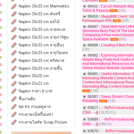
Cannabis
(1/0)
Napkin 33x33 cm Marimekko
08411 :
Ciri-ciri Menarik M
Turun & Pasang
(2/0)
Napkin 33x33 cm คันทรี่
08410 :
Mega888 Client: Ul
Pemasangan APK
(3/0)
Napkin 33x33 cm ผลไม้
08407 :
Sited Well And Left
Napkin 33x33 cm ลายทะเล
Genuinely Busy Part Of The Ga
Comparing A Few insect House
Napkin 33x33 cm ลายการ์ตูน
Space Available.
(6/0)
Napkin 33x33 cm ลายอื่นๆ
08406 :
Creating A Bee-Frie
(3/0)
Napkin 33x33 cm ลายวินเทจ
08402 :
Exploring Informati
Helpful Blog Posts And Useful I
Napkin 33x33 cm คริสมาส
And Informational Resources In
Online Helpful Website Updates
Napkin 33x33 cm ลายพื้น
08401 :
Useful Information
Napkin 25x25 cm
Interesting Website Content And 
Content And Informational Res
Napkin 21x21 cm
Interesting Blog Content Inter
(4/0)
Napkin ราคา 8 บาท
08387 :
Savvy Drivers Choo
ชิ้นงานดิบ
Reliability
(1/0)
ชุด Kit งานเดคูพาจ
03817 :
- -จัดกิจกรรมสอนเดค
2568 - -
(10,355/11)
กระดาษแน็ฟกิ้นเปล่า
03689 :
- -จัดกิจกรรมสอนเด
กระดาษไดคัท Scrap Picture
2568 - -
(589/13)
03670 :
- - จัดกิจกรรมสอนเ