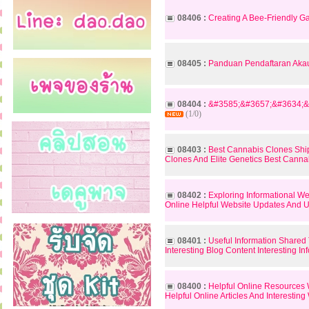
08406 :
Creating A Bee-Friendly Ga
08405 :
Panduan Pendaftaran Akau
08404 :
&#3585;&#3657;&#3634;&
(1/0)
08403 :
Best Cannabis Clones Shi
Clones And Elite Genetics Best Canna
08402 :
Exploring Informational We
Online Helpful Website Updates And U
08401 :
Useful Information Shared
Interesting Blog Content Interesting 
08400 :
Helpful Online Resources W
Helpful Online Articles And Interestin