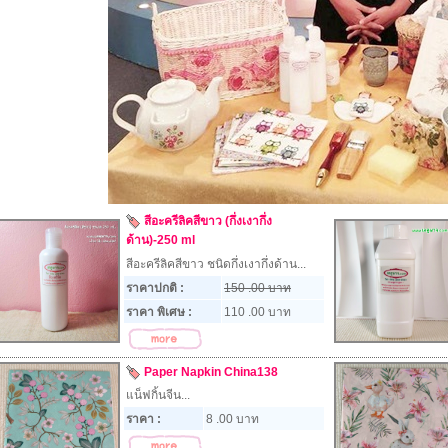
สีอะครีลิคสีขาว (กึ่งเงากึ่ง
ด้าน)-250 ml
สีอะครีลิคสีขาว ชนิดกึ่งเงากึ่งด้าน...
ราคาปกติ :
150 .00 บาท
ราคา พิเศษ :
110 .00 บาท
Paper Napkin China138
แน็ฟกิ้นจีน...
ราคา :
8 .00 บาท