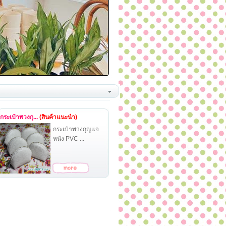
กระเป๋าพวงกุ...
(สินค้าแนะนำ)
กระเป๋าพวงกุญแจ
หนัง PVC ...