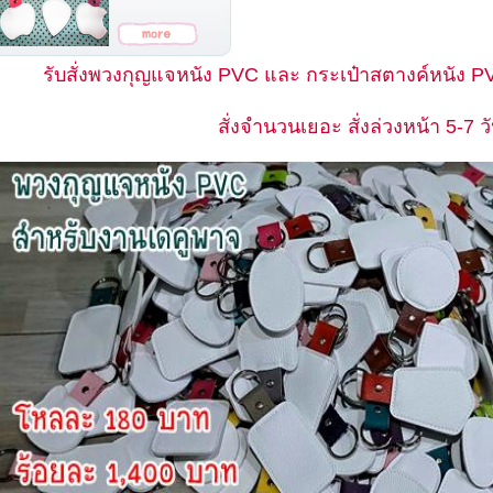
รับสั่งพวงกุญแจหนัง PVC และ กระเป๋าสตางค์หนัง 
สั่งจำนวนเยอะ สั่งล่วงหน้า 5-7 ว