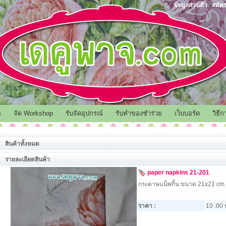
ข้อมูลส่วนตัว
|
สมัค
อ
จัด Workshop
รับจัดอุปกรณ์
รับทำของชำร่วย
เว็บบอร์ด
วิธี
สินค้าทั้งหมด
รายละเอียดสินค้า
paper napkins 21-201
กระดาษแน็พกิ้น ขนาด 21x21 cm
ราคา :
10 .00