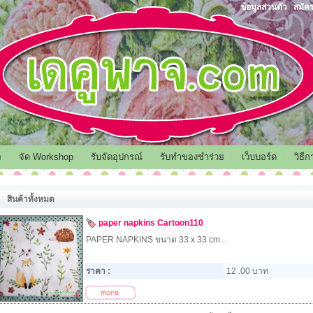
ข้อมูลส่วนตัว
|
สมัค
อ
จัด Workshop
รับจัดอุปกรณ์
รับทำของชำร่วย
เว็บบอร์ด
วิธี
สินค้าทั้งหมด
paper napkins Cartoon110
PAPER NAPKINS ขนาด 33 x 33 cm...
ราคา :
12 .00 บาท