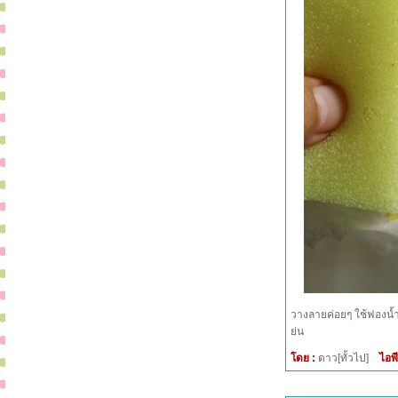
วางลายค่อยๆ ใช้ฟองน้
ย่น
โดย :
ดาว[ทั้วไป]
ไอพี