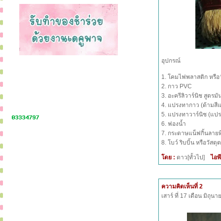
อุปกรณ์
1. โคมไฟพลาสติก หรือวัสด
2. กาว PVC
3. อะครีลิวาร์นิช สูตรมั
4. แปรงทากาว (ด้ามสี
5. แปรงทาวาร์นิช (แปร
6. ฟองน้ำ
7. กระดาษแน็ฟกิ้นลายที
8. โบว์ ริบบิ้น หรือวัสดุ
โดย :
ดาว[ทั้วไป]
ไอพี
ความคิดเห็นที่ 2
เสาร์ ที่ 17 เดือน มิถุ