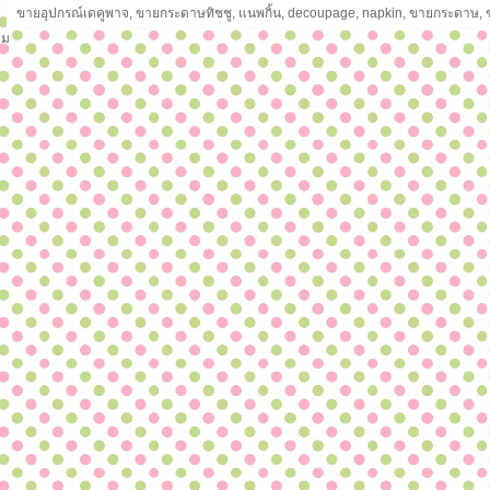
ขายอุปกรณ์เดคูพาจ, ขายกระดาษทิชชู, แนพกิ้น, decoupage, napkin, ขายกระดาษ,
ม