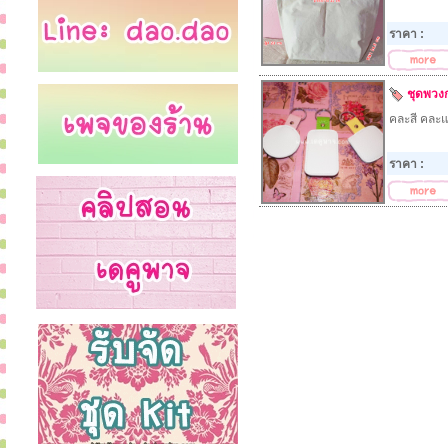
ราคา :
ชุดพวงก
คละสี คละแ
ราคา :