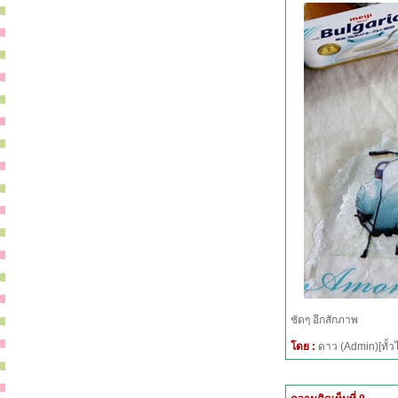
ชัดๆ อีกสักภาพ
โดย :
ดาว (Admin)[ทั