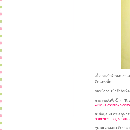
เมื่อกระเป๋าผ้าของเราแ
ติดแน่นขึ้น
ก่อนนำกระเป๋าผ้าดิบที่ล
สามารถสั่งซื้อน้ำยา Tex
-42ci8a2b4fsb7b.com
สั่งซื้อชุด kit ทำเดคูพาจ
name=catalog&idx=2
ชุด kit อาจจะเปลี่ยนกระเ