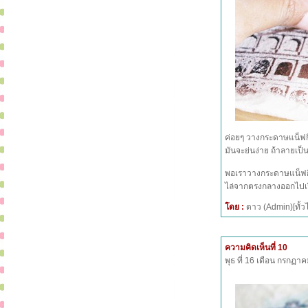
ค่อยๆ วางกระดาษแน็ฟกิ้
มันจะย่นง่าย ถ้าลายเป
พอเราวางกระดาษแน็ฟกิ
ไล่จากตรงกลางออกไปเร
โดย :
ดาว (Admin)[ทั
ความคิดเห็นที่ 10
พุธ ที่ 16 เดือน กรกฏ