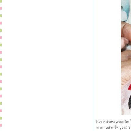
ในการนำกระดาษแน็ฟกิ้น
กระดาษส่วนใหญ่จะมี 3 ชั