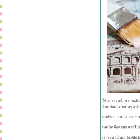
ใช้แปรงจุ่มน้ำยา Text
มือนค่อยๆ กระดึบๆ แปร
คือถ้าเราวาดแปรงลงบน
เทคนิคคือค่อยๆ ลากไปที
เราจะทาน้ำยา Textile 