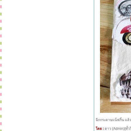
ฉีกกระดาษแน็ฟกิ้น แล
โดย :
ดาว (Admin)[ทั